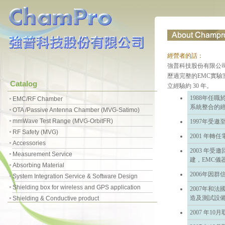
經營者的話：
強普科技股份有限公司
歷過完整的EMC實驗室實務
Catalog
立經驗約 30 年。
1988年任職
EMC/RF Chamber
系統整合的
OTA /Passive Antenna Chamber (MVG-Satimo)
mmWave Test Range (MVG-OrbitFR)
1997年受
RF Safety (MVG)
2001 年
Accessories
2003 年
Measurement Service
建，EMC儀
Absorbing Material
2006年因
System Integration Service & Software Design
Shielding box for wireless and GPS application
2007年和法
造及測試設
Shielding & Conductive product
2007 年10月