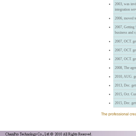
2003, was invi
integration ser
2006, moved t
2007, Getting 
business and s
2007, OCT. get
2007, OCT. get
2007, OCT. get
2008, The age
2010, AUG. ge
2013, Dec. get
2015, Oct. C
2015, Dec. get
The professional crea