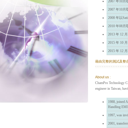
2007 年10
2007 年10
2008 年以S
2010 年0
2013 年 1
2015 年 10
2015 年 1
藉由完整的測試及整
About us :
ChamPro Technology Co.,
engineer in Taiwan, hav
1988, joined 
Handling EMI T
1997, was invi
2001, transfer